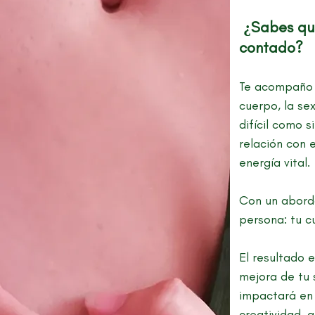
¿Sabes que
contado?
Te acompaño a
cuerpo, la se
difícil como 
relación con 
energía vital.
Con un aborda
persona: tu c
El resultado 
mejora de tu 
impactará en t
creatividad, 